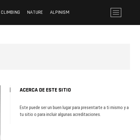
CLIMBING
NATURE
ALPINISM
B
o
t
ó
n
d
e
l
m
e
n
ú
ACERCA DE ESTE SITIO
Este puede ser un buen lugar para presentarte a ti mismo y a
tu sitio o para incluir algunas acreditaciones.