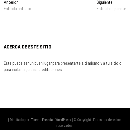
Navegación
Entrada
Entrada
Anterior
Siguiente
anterior:
siguiente:
Entrada anterior
Entrada siguiente
de
entradas
ACERCA DE ESTE SITIO
Este puede ser un buen lugar para presentarte a ti mismo y a tu sitio o
para incluir algunas acreditaciones.
| Diseñado por:
Theme Freesia
|
WordPress
| © Copyright. Todos los derechos
reservados.